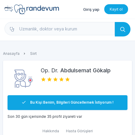
Giriş yap
Kayıt ol
dishekimleri.net - Diş Hekimi Bul, Yorumları İncele 
Anasayfa
Siirt
Op. Dr.
Abdulsemat Gökalp
Bu Kişi Benim, Bilgileri Güncellemek İstiyorum !
Son 30 gün içerisinde 35 profil ziyareti var
Hakkında
Hasta Görüşleri