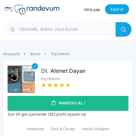
Giriş yap
Kayıt ol
dishekimleri.net - Diş Hekimi Bul, Yorumları İncele 
Anasayfa
Bursa
Diş Hekimi
Dt.
Ahmet Dayan
Diş Hekimi
RANDEVU AL !
Son 30 gün içerisinde 1352 profil ziyareti var
Hakkında
Soru & Cevap
Hasta Görüşleri