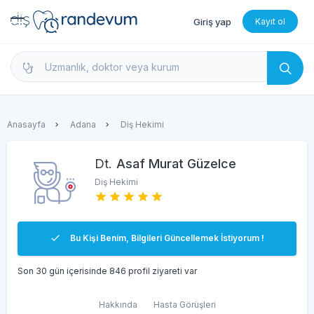
Giriş yap
Kayıt ol
dishekimleri.net - Diş Hekimi Bul, Yorumları İncele 
Anasayfa
Adana
Diş Hekimi
Dt.
Asaf Murat Güzelce
Diş Hekimi
Bu Kişi Benim, Bilgileri Güncellemek İstiyorum !
Son 30 gün içerisinde 846 profil ziyareti var
Hakkında
Hasta Görüşleri