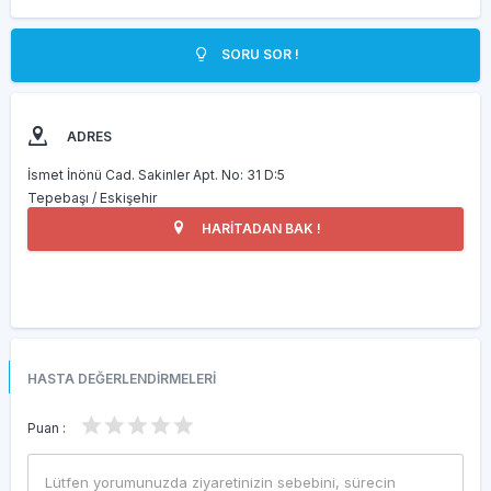
SORU SOR !
ADRES
İsmet İnönü Cad. Sakinler Apt. No: 31 D:5
Tepebaşı / Eskişehir
HARİTADAN BAK !
HASTA DEĞERLENDİRMELERİ
Puan :