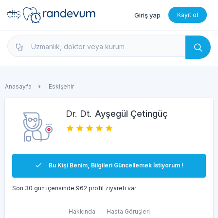
Giriş yap
Kayıt ol
dishekimleri.net - Diş Hekimi Bul, Yorumları İncele 
Anasayfa
Eskişehir
Dr. Dt.
Ayşegül Çetingüç
Bu Kişi Benim, Bilgileri Güncellemek İstiyorum !
Son 30 gün içerisinde 962 profil ziyareti var
Hakkında
Hasta Görüşleri