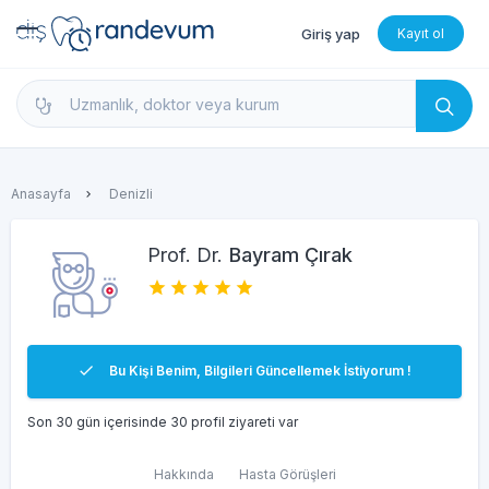
Giriş yap
Kayıt ol
dishekimleri.net - Diş Hekimi Bul, Yorumları İncele 
Anasayfa
Denizli
Prof. Dr.
Bayram Çırak
Bu Kişi Benim, Bilgileri Güncellemek İstiyorum !
Son 30 gün içerisinde 30 profil ziyareti var
Hakkında
Hasta Görüşleri