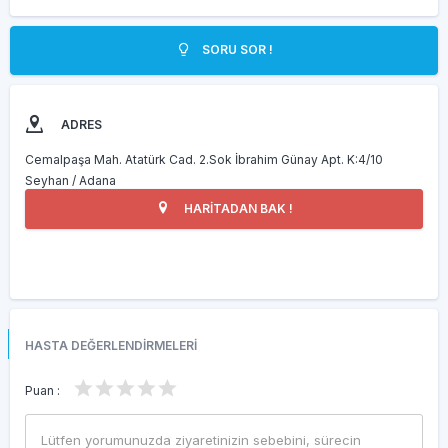
SORU SOR !
ADRES
Cemalpaşa Mah. Atatürk Cad. 2.Sok İbrahim Günay Apt. K:4/10
Seyhan / Adana
HARİTADAN BAK !
HASTA DEĞERLENDİRMELERİ
Puan :