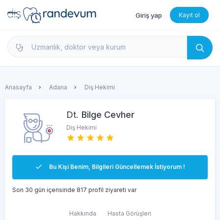
Giriş yap
Kayıt ol
dishekimleri.net - Diş Hekimi Bul, Yorumları İncele 
Anasayfa
Adana
Diş Hekimi
Dt.
Bilge Cevher
Diş Hekimi
Bu Kişi Benim, Bilgileri Güncellemek İstiyorum !
Son 30 gün içerisinde 817 profil ziyareti var
Hakkında
Hasta Görüşleri