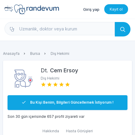
Giriş yap
Kayıt ol
dishekimleri.net - Diş Hekimi Bul, Yorumları İncele 
Anasayfa
Bursa
Diş Hekimi
Dt.
Cem Ersoy
Diş Hekimi
Bu Kişi Benim, Bilgileri Güncellemek İstiyorum !
Son 30 gün içerisinde 657 profil ziyareti var
Hakkında
Hasta Görüşleri