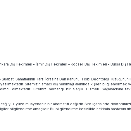
nkara Diş Hekimleri
-
İzmir Diş Hekimleri
-
Kocaeli Diş Hekimleri
-
Bursa Diş H
e Şuabatı Sanatlarının Tarzı İcrasına Dair Kanunu, Tıbbi Deontoloji Tüzüğünün
 yazılmaktadır. Sitemizin amacı diş hekimliği alanında kişileri bilgilendirmek 
ımcı olmaktadır. Sitemiz herhangi bir Sağlık Hizmeti Sağlayıcısını 
ağı yüz yüze muayenenin bir alternatifi değildir. Site içerisinde doktorunuz
lgiler bilgilendirme amaçlıdır. Bu bilgilendirme kesinlikle hekimin hastasını