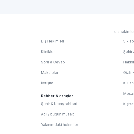
dishekimler
Diş Hekimleri
Sık so
Klinikler
Şehir 
Soru & Cevap
Hakkı
Makaleler
Gizlili
İletişim
Kullan
Mesaf
Rehber & araçlar
Şehir & branş rehberi
Kişise
Acil / bugün müsait
Yakınımdaki hekimler