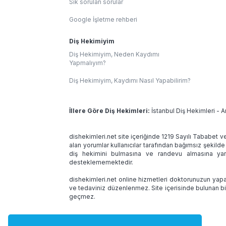
Sık sorulan sorular
Google İşletme rehberi
Diş Hekimiyim
Diş Hekimiyim, Neden Kaydımı
Yapmalıyım?
Diş Hekimiyim, Kaydımı Nasıl Yapabilirim?
İllere Göre Diş Hekimleri:
İstanbul Diş Hekimleri
-
A
dishekimleri.net site içeriğinde 1219 Sayılı Tababet v
alan yorumlar kullanıcılar tarafından bağımsız şekilde
diş hekimini bulmasına ve randevu almasına yard
desteklememektedir.
dishekimleri.net online hizmetleri doktorunuzun yapac
ve tedaviniz düzenlenmez. Site içerisinde bulunan bi
geçmez.