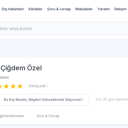
Diş hekimleri
Klinikler
Soru & cevap
Makaleler
Yardım
İletişim
rı İncele ve Randevu Al
Çiğdem Özel
ekimi
Görüş yok !
Son 30 gün içerisind
Bu Kişi Benim, Bilgileri Güncellemek İstiyorum !
ğerlendirmeler
Soru & Cevap