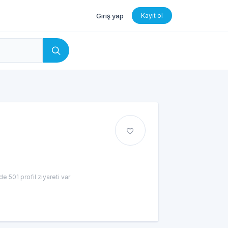
Giriş yap
Kayıt ol
e 501 profil ziyareti var