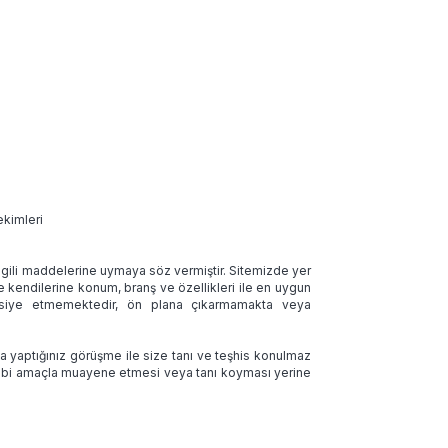
ekimleri
 ilgili maddelerine uymaya söz vermiştir. Sitemizde yer
ve kendilerine konum, branş ve özellikleri ile en uygun
tavsiye etmemektedir, ön plana çıkarmamakta veya
la yaptığınız görüşme ile size tanı ve teşhis konulmaz
 tıbbi amaçla muayene etmesi veya tanı koyması yerine