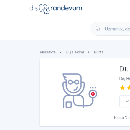
dishekimleri.net - Diş Hekimi Bul, Yorumla
Anasayfa
Diş Hekimi
Bursa
Dt.
Diş H
Hasta De