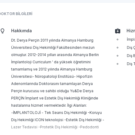
DOKTOR BİLGİLERİ
Hakkımda
Hiz
İmpl
Dt. Derya Perçin 2011 yılında Almanya Hamburg
Üniversitesi Diş Hekimliği Fakültesinden mezun
Diş 
olmuştur. 2012-2014 yılları arasında Almanya Berlin
Diş 
İmplantoloji Curriculum ' da yüksek öğretimini
Diş 
tamamlamış ve 2012 yılında Almanya Hamburg
Üniversitesi- Nöropatoloji Enstitüsü- Hipofizin
Adenomlarında Doktorasını tamamlayan Derya
Perçin kurucusu ve sahibi olduğu Yu&De Derya
PERÇİN İmplant ve Estetik Diş Hekimliği Kliniğinde
hastalarına hizmet vermektedir. İlgi Alanları:
-İMPLANTOLOJİ - Tek Seans Diş Hekimliği -Koruyu
Diş Hekimliği ICON teknolojisi -Estetik Diş Hekimliği -
Lazer Tedavisi -Protetik Diş Hekimliği -Pedodonti