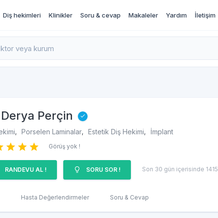
Diş hekimleri
Klinikler
Soru & cevap
Makaleler
Yardım
İletişim
rı İncele ve Randevu Al
Derya Perçin
ekimi
Porselen Laminalar
Estetik Diş Hekimi
İmplant
,
,
,
Görüş yok !
Son 30 gün içerisinde 1415 
RANDEVU AL !
SORU SOR !
Hasta Değerlendirmeler
Soru & Cevap