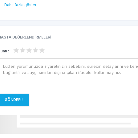
Mezun Olunan Okullar
Daha fazla göster
Hamburg Üniversitesi Diş Hekimliği Fakültesi
ALMANYA - 2012 - Lisans Eğitimi
İmplantoloji Curriculum ALMANYA 2012-2014 -
Yüksek Öğrenim
HASTA DEĞERLENDİRMELERİ
Hamburg Üniversitesi- Nöropatoloji Enstitüsü-
Hipofizin Adenomları 2012 - Doktora
Puan :
Yabancı Diller
Almanca (çok iyi)
İngilizce (İyi)
Fransızca (İyi)
GÖNDER !