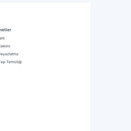
metler
ant
Çekimi
Beyazlatma
Taşı Temizliği