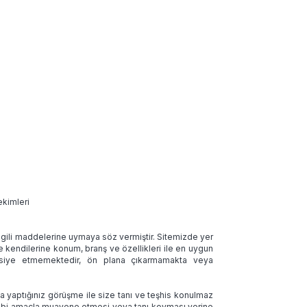
ekimleri
 ilgili maddelerine uymaya söz vermiştir. Sitemizde yer
ve kendilerine konum, branş ve özellikleri ile en uygun
tavsiye etmemektedir, ön plana çıkarmamakta veya
la yaptığınız görüşme ile size tanı ve teşhis konulmaz
 tıbbi amaçla muayene etmesi veya tanı koyması yerine