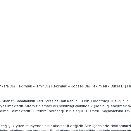
nkara Diş Hekimleri
-
İzmir Diş Hekimleri
-
Kocaeli Diş Hekimleri
-
Bursa Diş H
e Şuabatı Sanatlarının Tarzı İcrasına Dair Kanunu, Tıbbi Deontoloji Tüzüğünün
 yazılmaktadır. Sitemizin amacı diş hekimliği alanında kişileri bilgilendirmek 
ımcı olmaktadır. Sitemiz herhangi bir Sağlık Hizmeti Sağlayıcısını 
ağı yüz yüze muayenenin bir alternatifi değildir. Site içerisinde doktorunuz
lgiler bilgilendirme amaçlıdır. Bu bilgilendirme kesinlikle hekimin hastasını