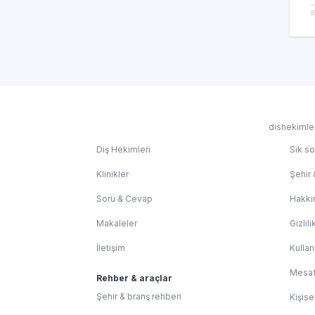
dishekimler
Diş Hekimleri
Sık so
Klinikler
Şehir 
Soru & Cevap
Hakkı
Makaleler
Gizlili
İletişim
Kullan
Mesaf
Rehber & araçlar
Şehir & branş rehberi
Kişise