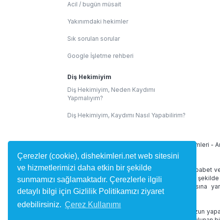
Acil / bugün müsait
Yakınımdaki hekimler
Sık sorulan sorular
Google İşletme rehberi
Diş Hekimiyim
Diş Hekimiyim, Neden Kaydımı
Yapmalıyım?
Diş Hekimiyim, Kaydımı Nasıl Yapabilirim?
İllere Göre Diş Hekimleri:
İstanbul Diş Hekimleri
-
A
Çerezler (cookie), dishekimleri.net web sitesini
ve hizmetlerimizi daha etkin bir şekilde
dishekimleri.net site içeriğinde 1219 Sayılı Tababet v
alan yorumlar kullanıcılar tarafından bağımsız şekilde
sunmamızı sağlamaktadır. Çerezlerle ilgili
diş hekimini bulmasına ve randevu almasına yard
detaylı bilgi için Gizlilik Politikamızı ziyaret
desteklememektedir.
edebilirsiniz.
Çerez Kullanımı
dishekimleri.net online hizmetleri doktorunuzun yapac
ve tedaviniz düzenlenmez. Site içerisinde bulunan bi