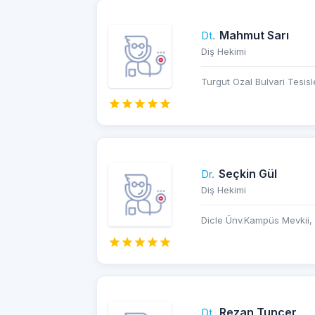
Mahmut Sarı
Dt.
Diş Hekimi
Turgut Ozal Bulvari Tesisle
Seçkin Gül
Dr.
Diş Hekimi
Dicle Ünv.Kampüs Mevkii, 
Rezan Tuncer
Dt.