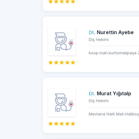
Nurettin Ayebe
Dt.
Diş Hekimi
koop.mah.kurtismailpaşa 2
Murat Yığıtalp
Dt.
Diş Hekimi
Mevlana Halit Mah.Hatboyu