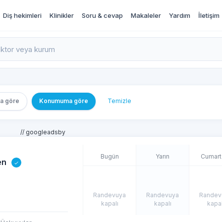
Diş hekimleri
Klinikler
Soru & cevap
Makaleler
Yardım
İletişim
rı İncele ve Randevu Al
a göre
Konumuma göre
Temizle
// googleadsby
Bugün
Yarın
Cumart
en
Randevuya
Randevuya
Randev
kapalı
kapalı
kapal