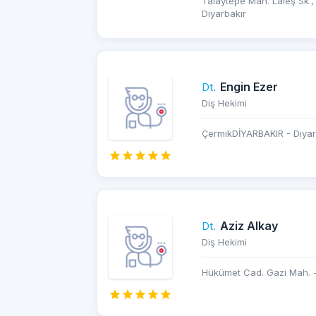
Talaytepe Mah. Laleş Sk.,
Diyarbakır
Engin Ezer
Dt.
Diş Hekimi
ÇermikDİYARBAKIR - Diyar
Aziz Alkay
Dt.
Diş Hekimi
Hükümet Cad. Gazi Mah. -