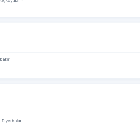
 Üçkuyular -
bakır
 Diyarbakır