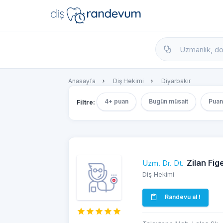
dishekimleri.net - Diş Hekimi Bul, Yorumla
Anasayfa
Diş Hekimi
Diyarbakır
4+ puan
Bugün müsait
Puan
Filtre:
Zilan Fig
Uzm. Dr. Dt.
Diş Hekimi
Randevu al !