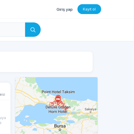
Giriş yap
Kayıt ol
esi
uya
ı