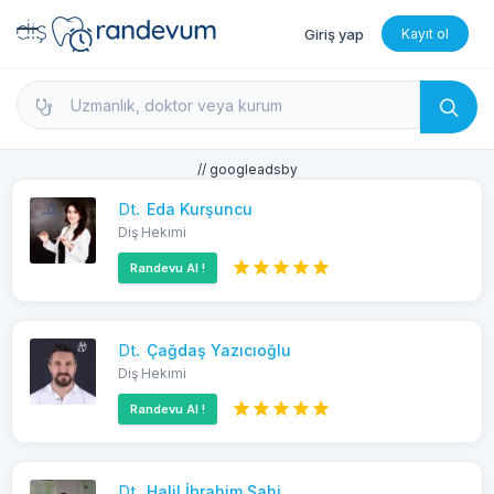
Giriş yap
Kayıt ol
dishekimleri.net - Diş Hekimi Bul, Yorumları İncele 
// googleadsby
Dt.
Eda Kurşuncu
Diş Hekimi
Randevu Al !
Dt.
Çağdaş Yazıcıoğlu
Diş Hekimi
Randevu Al !
Dt.
Halil İbrahim Sahi