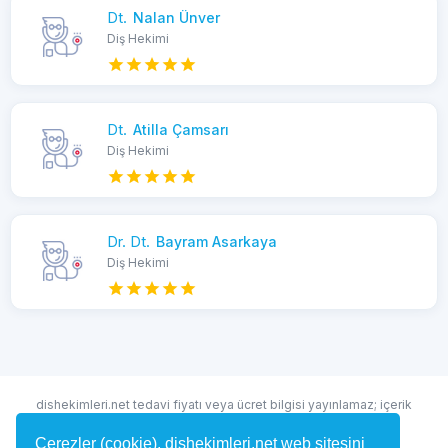
Dt.
Nalan Ünver
Diş Hekimi
Dt.
Atilla Çamsarı
Diş Hekimi
Dr. Dt.
Bayram Asarkaya
Diş Hekimi
dishekimleri.net tedavi fiyatı veya ücret bilgisi yayınlamaz; içerik
randevu ve hekim bulma amaçlıdır.
Çerezler (cookie), dishekimleri.net web sitesini