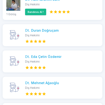
Diş Hekimi
Randevu Al !
1 Görüş
Dt.
Duran Doğruçam
Diş Hekimi
Dt.
Eda Çetin Özdemir
Diş Hekimi
Dt.
Mehmet Ağaoğlu
Diş Hekimi