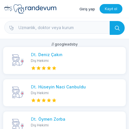
Giriş yap
Kayıt ol
dishekimleri.net - Diş Hekimi Bul, Yorumları İncele 
// googleadsby
Dt.
Deniz Çakın
Diş Hekimi
Dt.
Hüseyin Naci Canbuldu
Diş Hekimi
Dt.
Öymen Zorba
Diş Hekimi