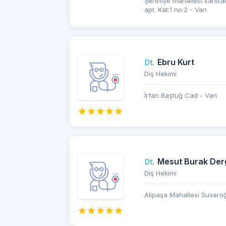
Şerefiye mahallesi santra
apt. Kat:1 no:2 - Van
Ebru Kurt
Dt.
Diş Hekimi
İrfan Baştuğ Cad - Van
Mesut Burak Der
Dt.
Diş Hekimi
Alipaşa Mahallesi Suvaro