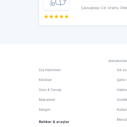
Çavuşbaşı Cd. Urartu Oteli
dishekimler
Diş Hekimleri
Sık so
Klinikler
Şehir 
Soru & Cevap
Hakkı
Makaleler
Gizlili
İletişim
Kullan
Mesaf
Rehber & araçlar