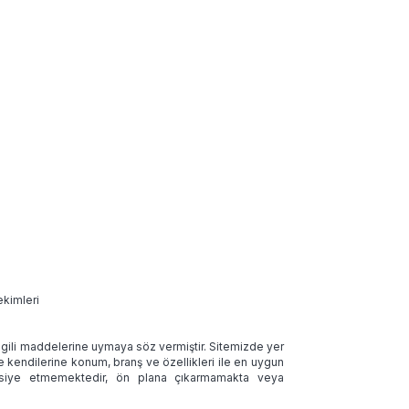
ekimleri
 ilgili maddelerine uymaya söz vermiştir. Sitemizde yer
ve kendilerine konum, branş ve özellikleri ile en uygun
tavsiye etmemektedir, ön plana çıkarmamakta veya