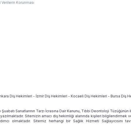
l Verilerin Korunması
nkara Diş Hekimleri
-
İzmir Diş Hekimleri
-
Kocaeli Diş Hekimleri
-
Bursa Diş H
e Şuabatı Sanatlarının Tarzı İcrasına Dair Kanunu, Tıbbi Deontoloji Tüzüğünün
 yazılmaktadır. Sitemizin amacı diş hekimliği alanında kişileri bilgilendirmek 
ımcı olmaktadır. Sitemiz herhangi bir Sağlık Hizmeti Sağlayıcısını 