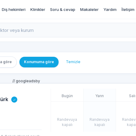
Diş hekimleri
Klinikler
Soru & cevap
Makaleler
Yardım
İletişim
rı İncele ve Randevu Al
a göre
Konumuma göre
Temizle
// googleadsby
Bugün
Yarın
Salı
türk
Randevuya
Randevuya
Randev
kapalı
kapalı
kapal