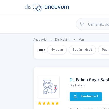
dishekimleri.net - Diş Hekimi Bul, Yorumla
Anasayfa
Diş Hekimi
Van
4+ puan
Bugün müsait
Puan
Filtre:
Fatma Geyik Baş
Dt.
Diş Hekimi
Randevu al !