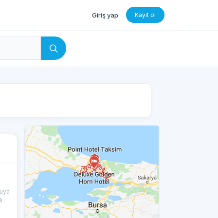
Giriş yap
Kayıt ol
uya
ı