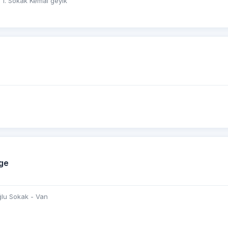
l 1. Sokak Kemal geyik
ge
ğlu Sokak - Van