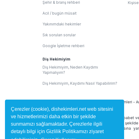
Şehir & branş rehberi
Kişise
Acil / bugün müsait
Yakınımdaki hekimler
Sık sorulan sorular
Google İşletme rehberi
Diş Hekimiyim
Diş Hekimiyim, Neden Kaydımı
Yapmalıyım?
Diş Hekimiyim, Kaydımı Nasıl Yapabilirim?
İllere Göre Diş Hekimleri:
İstanbul Diş Hekimleri
-
A
Çerezler (cookie), dishekimleri.net web sitesini
ve hizmetlerimizi daha etkin bir şekilde
dishekimleri.net site içeriğinde 1219 Sayılı Tababet v
alan yorumlar kullanıcılar tarafından bağımsız şekilde
sunmamızı sağlamaktadır. Çerezlerle ilgili
diş hekimini bulmasına ve randevu almasına yard
detaylı bilgi için Gizlilik Politikamızı ziyaret
desteklememektedir.