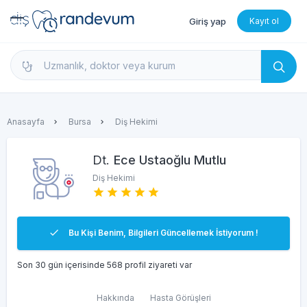
Giriş yap
Kayıt ol
dishekimleri.net - Diş Hekimi Bul, Yorumları İncele 
Anasayfa
Bursa
Diş Hekimi
Dt.
Ece Ustaoğlu Mutlu
Diş Hekimi
Bu Kişi Benim, Bilgileri Güncellemek İstiyorum !
Son 30 gün içerisinde 568 profil ziyareti var
Hakkında
Hasta Görüşleri