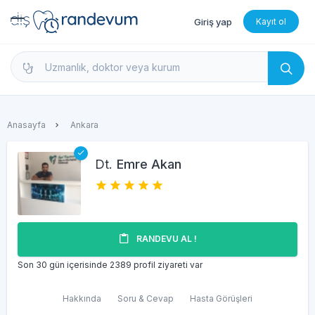
Giriş yap
Kayıt ol
dishekimleri.net - Diş Hekimi Bul, Yorumları İncele 
Anasayfa
Ankara
Dt.
Emre Akan
RANDEVU AL !
Son 30 gün içerisinde 2389 profil ziyareti var
Hakkında
Soru & Cevap
Hasta Görüşleri