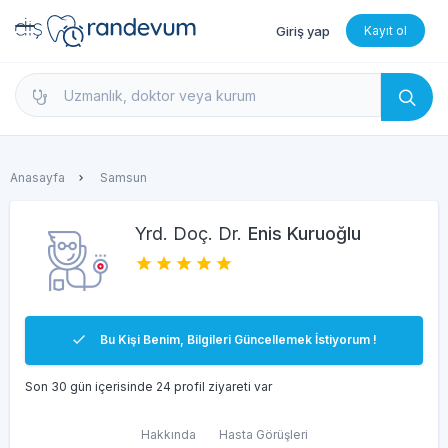
Giriş yap
Kayıt ol
dishekimleri.net - Diş Hekimi Bul, Yorumları İncele 
Anasayfa
Samsun
Yrd. Doç. Dr.
Enis Kuruoğlu
Bu Kişi Benim, Bilgileri Güncellemek İstiyorum !
Son 30 gün içerisinde 24 profil ziyareti var
Hakkında
Hasta Görüşleri