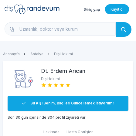
Giriş yap
Kayıt ol
dishekimleri.net - Diş Hekimi Bul, Yorumları İncele 
Anasayfa
Antalya
Diş Hekimi
Dt.
Erdem Arıcan
Diş Hekimi
Bu Kişi Benim, Bilgileri Güncellemek İstiyorum !
Son 30 gün içerisinde 804 profil ziyareti var
Hakkında
Hasta Görüşleri