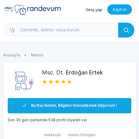
Giriş yap
Kayıt ol
dishekimleri.net - Diş Hekimi Bul, Yorumları İncele 
Anasayfa
Mersin
Msc. Dt.
Erdoğan Ertek
Bu Kişi Benim, Bilgileri Güncellemek İstiyorum !
Son 30 gün içerisinde 538 profil ziyareti var
Hakkında
Hasta Görüşleri