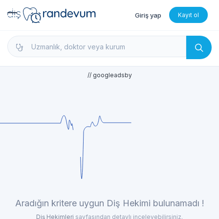
Giriş yap
Kayıt ol
dishekimleri.net - Diş Hekimi Bul, Yorumları İncele 
// googleadsby
Aradığın kritere uygun Diş Hekimi bulunamadı !
Diş Hekimleri
sayfasından detaylı inceleyebilirsiniz.