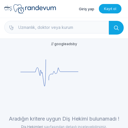
Giriş yap
Kayıt ol
dishekimleri.net - Diş Hekimi Bul, Yorumları İncele 
// googleadsby
Aradığın kritere uygun Diş Hekimi bulunamadı !
Diş Hekimleri
sayfasından detaylı inceleyebilirsiniz.