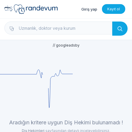
Giriş yap
Kayıt ol
dishekimleri.net - Diş Hekimi Bul, Yorumları İncele 
// googleadsby
Aradığın kritere uygun Diş Hekimi bulunamadı !
Diş Hekimleri
sayfasından detaylı inceleyebilirsiniz.