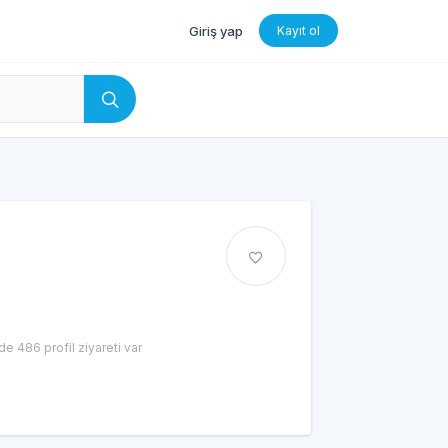
Giriş yap
Kayıt ol
e 486 profil ziyareti var