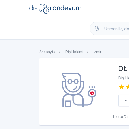
dishekimleri.net - Diş Hekimi Bul, Yorumla
Anasayfa
Diş Hekimi
İzmir
Dt.
Diş H
Hasta De