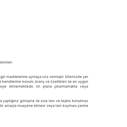
ekimleri
 ilgili maddelerine uymaya söz vermiştir. Sitemizde yer
ve kendilerine konum, branş ve özellikleri ile en uygun
tavsiye etmemektedir, ön plana çıkarmamakta veya
la yaptığınız görüşme ile size tanı ve teşhis konulmaz
 tıbbi amaçla muayene etmesi veya tanı koyması yerine