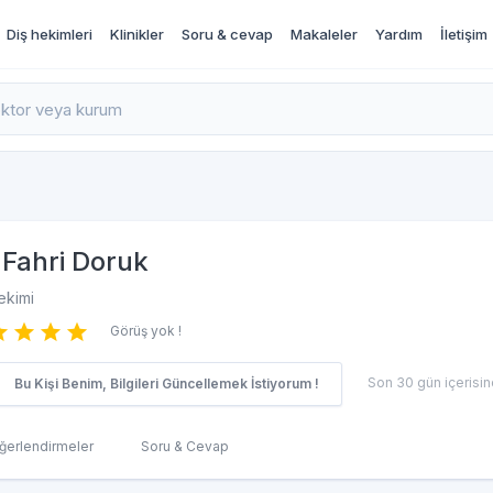
Diş hekimleri
Klinikler
Soru & cevap
Makaleler
Yardım
İletişim
rı İncele ve Randevu Al
Fahri Doruk
ekimi
Görüş yok !
Son 30 gün içerisind
Bu Kişi Benim, Bilgileri Güncellemek İstiyorum !
ğerlendirmeler
Soru & Cevap