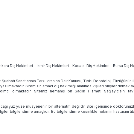
nkara Diş Hekimleri
-
İzmir Diş Hekimleri
-
Kocaeli Diş Hekimleri
-
Bursa Diş H
e Şuabatı Sanatlarının Tarzı İcrasına Dair Kanunu, Tıbbi Deontoloji Tüzüğünün
 yazılmaktadır. Sitemizin amacı diş hekimliği alanında kişileri bilgilendirmek 
ımcı olmaktadır. Sitemiz herhangi bir Sağlık Hizmeti Sağlayıcısını 
ağı yüz yüze muayenenin bir alternatifi değildir. Site içerisinde doktorunuz
lgiler bilgilendirme amaçlıdır. Bu bilgilendirme kesinlikle hekimin hastasını