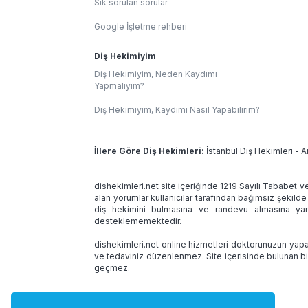
Sık sorulan sorular
Google İşletme rehberi
Diş Hekimiyim
Diş Hekimiyim, Neden Kaydımı
Yapmalıyım?
Diş Hekimiyim, Kaydımı Nasıl Yapabilirim?
İllere Göre Diş Hekimleri:
İstanbul Diş Hekimleri
-
A
dishekimleri.net site içeriğinde 1219 Sayılı Tababet v
alan yorumlar kullanıcılar tarafından bağımsız şekilde
diş hekimini bulmasına ve randevu almasına yard
desteklememektedir.
dishekimleri.net online hizmetleri doktorunuzun yapac
ve tedaviniz düzenlenmez. Site içerisinde bulunan bi
geçmez.