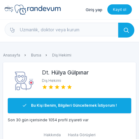
Giriş yap
Kayıt ol
dishekimleri.net - Diş Hekimi Bul, Yorumları İncele 
Anasayfa
Bursa
Diş Hekimi
Dt.
Hülya Gülpınar
Diş Hekimi
Bu Kişi Benim, Bilgileri Güncellemek İstiyorum !
Son 30 gün içerisinde 1054 profil ziyareti var
Hakkında
Hasta Görüşleri