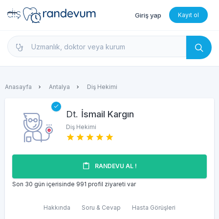
Giriş yap
Kayıt ol
dishekimleri.net - Diş Hekimi Bul, Yorumları İncele 
Anasayfa
Antalya
Diş Hekimi
Dt.
İsmail Kargın
Diş Hekimi
RANDEVU AL !
Son 30 gün içerisinde 991 profil ziyareti var
Hakkında
Soru & Cevap
Hasta Görüşleri