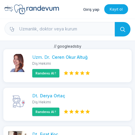
Giriş yap
Kayıt ol
dishekimleri.net - Diş Hekimi Bul, Yorumları İncele 
// googleadsby
Uzm. Dr.
Ceren Okur Altuğ
Diş Hekimi
Randevu Al !
Dt.
Derya Ortaç
Diş Hekimi
Randevu Al !
Dt.
Fırat Koç