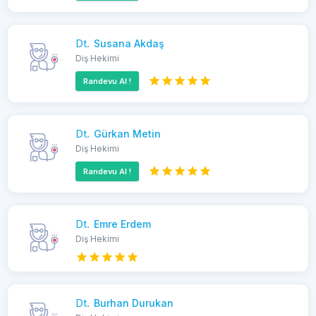
Dt.
Susana Akdaş
Diş Hekimi
Randevu Al !
Dt.
Gürkan Metin
Diş Hekimi
Randevu Al !
Dt.
Emre Erdem
Diş Hekimi
Dt.
Burhan Durukan