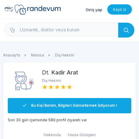
Giriş yap
Kayıt ol
dishekimleri.net - Diş Hekimi Bul, Yorumları İncele 
Anasayfa
Manisa
Diş Hekimi
Dt.
Kadir Arat
Diş Hekimi
Bu Kişi Benim, Bilgileri Güncellemek İstiyorum !
Son 30 gün içerisinde 589 profil ziyareti var
Hakkında
Hasta Görüşleri