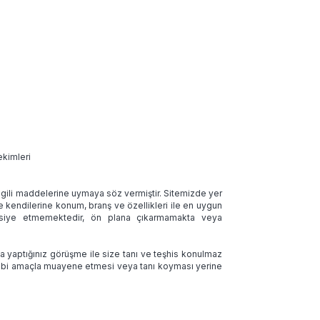
ekimleri
 ilgili maddelerine uymaya söz vermiştir. Sitemizde yer
ve kendilerine konum, branş ve özellikleri ile en uygun
tavsiye etmemektedir, ön plana çıkarmamakta veya
la yaptığınız görüşme ile size tanı ve teşhis konulmaz
 tıbbi amaçla muayene etmesi veya tanı koyması yerine