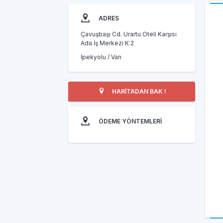
ADRES
Çavuşbaşı Cd. Urartu Oteli Karşısı
Ada İş Merkezi K:2
İpekyolu / Van
HARİTADAN BAK !
ÖDEME YÖNTEMLERİ