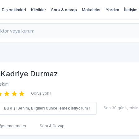
Diş hekimleri
Klinikler
Soru & cevap
Makaleler
Yardım
İletişim
rı İncele ve Randevu Al
Kadriye Durmaz
ekimi
Görüş yok !
Son 30 gün içerisind
Bu Kişi Benim, Bilgileri Güncellemek İstiyorum !
ğerlendirmeler
Soru & Cevap