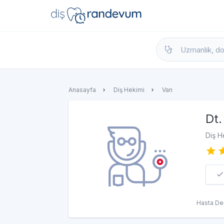
dishekimleri.net - Diş Hekimi Bul, Yorumla
Anasayfa
Diş Hekimi
Van
Dt.
Diş H
Hasta De