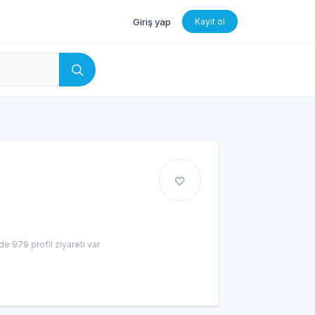
Giriş yap
Kayıt ol
e 979 profil ziyareti var