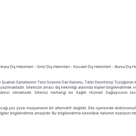
nkara Diş Hekimleri
-
İzmir Diş Hekimleri
-
Kocaeli Diş Hekimleri
-
Bursa Diş H
e Şuabatı Sanatlarının Tarzı İcrasına Dair Kanunu, Tıbbi Deontoloji Tüzüğünün
 yazılmaktadır. Sitemizin amacı diş hekimliği alanında kişileri bilgilendirmek 
ımcı olmaktadır. Sitemiz herhangi bir Sağlık Hizmeti Sağlayıcısını 
ağı yüz yüze muayenenin bir alternatifi değildir. Site içerisinde doktorunuz
lgiler bilgilendirme amaçlıdır. Bu bilgilendirme kesinlikle hekimin hastasını