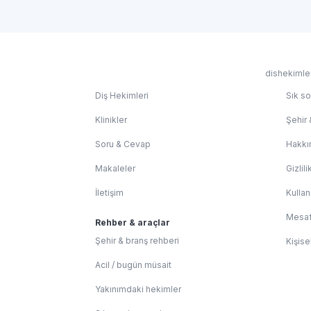
dishekimler
Diş Hekimleri
Sık so
Klinikler
Şehir 
Soru & Cevap
Hakkı
Makaleler
Gizlili
İletişim
Kullan
Mesaf
Rehber & araçlar
Şehir & branş rehberi
Kişise
Acil / bugün müsait
Yakınımdaki hekimler