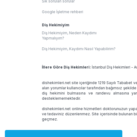
Sık sorulan sorular
Google İşletme rehberi
Diş Hekimiyim
Diş Hekimiyim, Neden Kaydımı
Yapmalıyım?
Diş Hekimiyim, Kaydımı Nasıl Yapabilirim?
İllere Göre Diş Hekimleri:
İstanbul Diş Hekimleri
-
A
dishekimleri.net site içeriğinde 1219 Sayılı Tababet v
alan yorumlar kullanıcılar tarafından bağımsız şekilde
diş hekimini bulmasına ve randevu almasına yard
desteklememektedir.
dishekimleri.net online hizmetleri doktorunuzun yapac
ve tedaviniz düzenlenmez. Site içerisinde bulunan bi
geçmez.