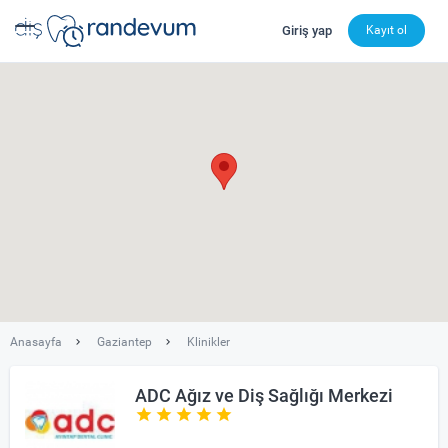
Giriş yap
Kayıt ol
dishekimleri.net - Diş Hekimi Bul, Yorumları İncele ve 
Anasayfa
Gaziantep
Klinikler
ADC Ağız ve Diş Sağlığı Merkezi