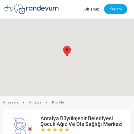
Giriş yap
Kayıt ol
dishekimleri.net - Diş Hekimi Bul, Yorumları İncele ve 
Anasayfa
Antalya
Klinikler
Antalya Büyükşehir Belediyesi
Çocuk Ağız Ve Diş Sağlığı Merkezi