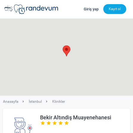
Giriş yap
Kayıt ol
dishekimleri.net - Diş Hekimi Bul, Yorumları İncele ve 
Anasayfa
İstanbul
Klinikler
Bekir Altındiş Muayenehanesi