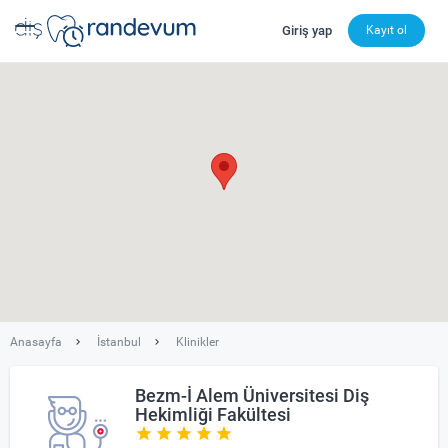
Giriş yap
Kayıt ol
dishekimleri.net - Diş Hekimi Bul, Yorumları İncele ve 
Anasayfa
İstanbul
Klinikler
Bezm-İ Alem Üniversitesi Diş
Hekimliği Fakültesi