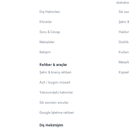
dishekim
Diş Hekimleri
Sık so
Klinikler
Şehir 
Soru & Cevap
Hakkı
Makaleler
Gizlili
İletişim
Kullan
Mesafe
Rehber & araçlar
Şehir & branş rehberi
Kişise
Acil / bugün müsait
Yakınımdaki hekimler
Sık sorulan sorular
Google İşletme rehberi
Diş Hekimiyim