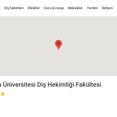
Diş hekimleri
Klinikler
Soru & cevap
Makaleler
Yardım
İletişim
 İncele ve Randevu Al
Üniversitesi Diş Hekimliği Fakültesi