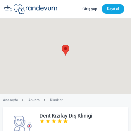
Giriş yap
Kayıt ol
dishekimleri.net - Diş Hekimi Bul, Yorumları İncele ve 
Anasayfa
Ankara
Klinikler
Dent Kızılay Diş Kliniği