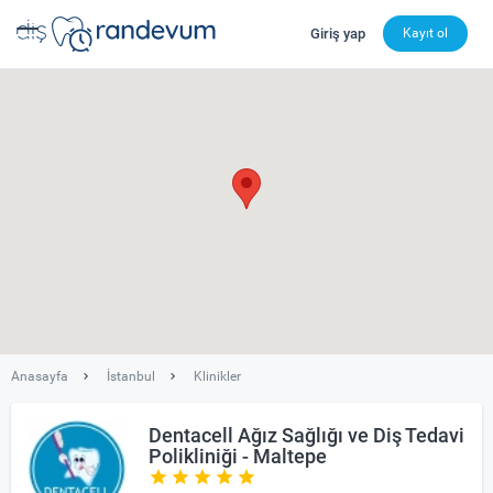
Giriş yap
Kayıt ol
dishekimleri.net - Diş Hekimi Bul, Yorumları İncele ve 
Anasayfa
İstanbul
Klinikler
Dentacell Ağız Sağlığı ve Diş Tedavi
Polikliniği - Maltepe