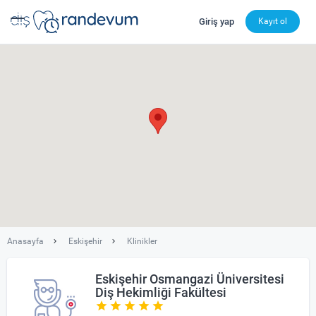
Giriş yap
Kayıt ol
dishekimleri.net - Diş Hekimi Bul, Yorumları İncele ve 
Anasayfa
Eskişehir
Klinikler
Eskişehir Osmangazi Üniversitesi
Diş Hekimliği Fakültesi