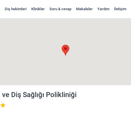
Diş hekimleri
Klinikler
Soru & cevap
Makaleler
Yardım
İletişim
 İncele ve Randevu Al
 ve Diş Sağlığı Polikliniği