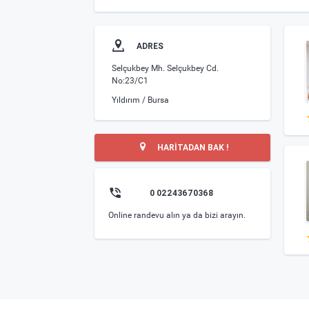
ADRES
Selçukbey Mh. Selçukbey Cd.
No:23/C1
Yıldırım / Bursa
HARİTADAN BAK !
0 02243670368
Online randevu alın ya da bizi arayın.