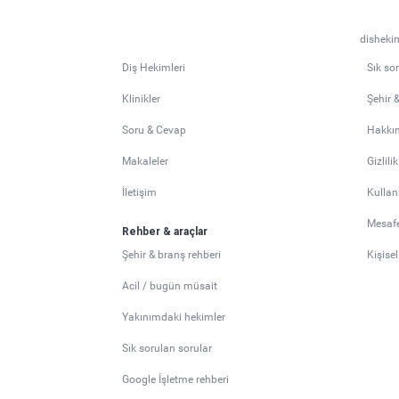
dishekim
Diş Hekimleri
Sık so
Klinikler
Şehir 
Soru & Cevap
Hakkı
Makaleler
Gizlili
İletişim
Kullan
Mesafe
Rehber & araçlar
Şehir & branş rehberi
Kişise
Acil / bugün müsait
Yakınımdaki hekimler
Sık sorulan sorular
Google İşletme rehberi