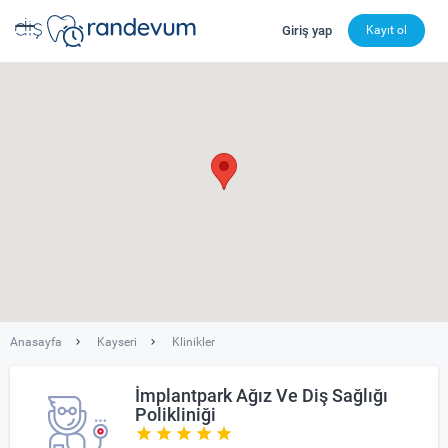
Giriş yap
Kayıt ol
dishekimleri.net - Diş Hekimi Bul, Yorumları İncele ve 
Anasayfa
Kayseri
Klinikler
İmplantpark Ağız Ve Diş Sağlığı
Polikliniği