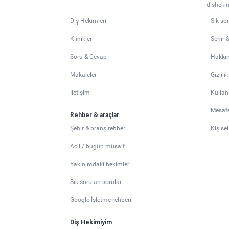
dishekim
Diş Hekimleri
Sık so
Klinikler
Şehir 
Soru & Cevap
Hakkı
Makaleler
Gizlili
İletişim
Kullan
Mesafe
Rehber & araçlar
Şehir & branş rehberi
Kişise
Acil / bugün müsait
Yakınımdaki hekimler
Sık sorulan sorular
Google İşletme rehberi
Diş Hekimiyim