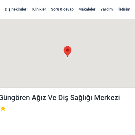
Diş hekimleri
Klinikler
Soru & cevap
Makaleler
Yardım
İletişim
 İncele ve Randevu Al
 Güngören Ağız Ve Diş Sağlığı Merkezi