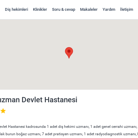
Diş hekimleri
Klinikler
Soru & cevap
Makaleler
Yardım
İletişim
 İncele ve Randevu Al
ızman Devlet Hastanesi
let Hastanesi kadrosunda 1 adet diş hekimi uzmanı, 1 adet genel cerrahi uzmanı, 1 
lak burun boğaz uzmanı, 7 adet pratisyen uzmanı, 1 adet radyodiagnostik uzmanı,