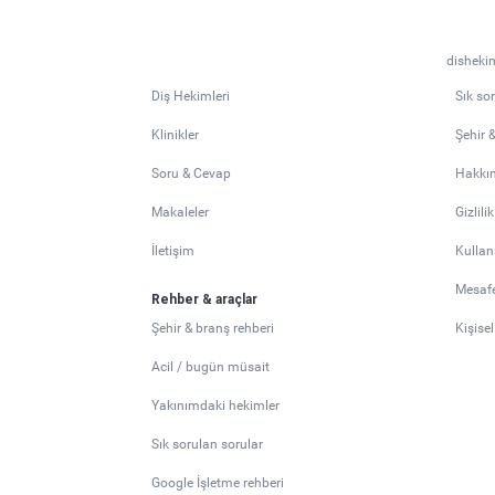
dishekim
Diş Hekimleri
Sık so
Klinikler
Şehir 
Soru & Cevap
Hakkı
Makaleler
Gizlili
İletişim
Kullan
Mesafe
Rehber & araçlar
Şehir & branş rehberi
Kişise
Acil / bugün müsait
Yakınımdaki hekimler
Sık sorulan sorular
Google İşletme rehberi