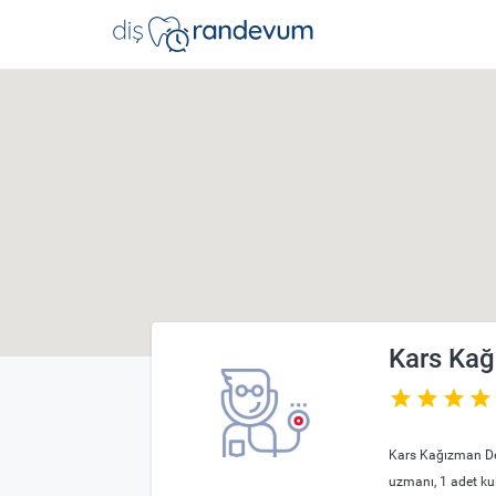
dishekimleri.net - Diş Hekimi Bul, Yorumları
Kars Kağ
Anasayfa
Kars
Klinikler
Kars Kağızman Dev
uzmanı, 1 adet ku