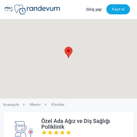
Giriş yap
Kayıt ol
dishekimleri.net - Diş Hekimi Bul, Yorumları İncele ve 
Anasayfa
Mersin
Klinikler
Özel Ada Ağız ve Diş Sağlığı
Poliklinik