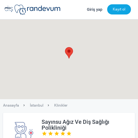
Giriş yap
Kayıt ol
dishekimleri.net - Diş Hekimi Bul, Yorumları İncele ve 
Anasayfa
İstanbul
Klinikler
Sayınsu Ağız Ve Diş Sağlığı
Polikliniği