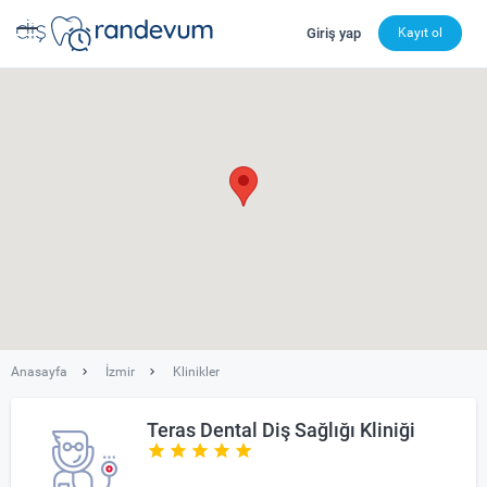
Giriş yap
Kayıt ol
dishekimleri.net - Diş Hekimi Bul, Yorumları İncele ve 
Anasayfa
İzmir
Klinikler
Teras Dental Diş Sağlığı Kliniği