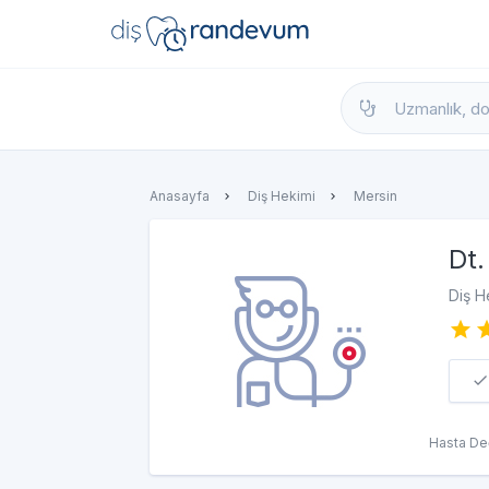
dishekimleri.net - Diş Hekimi Bul, Yorumla
Anasayfa
Diş Hekimi
Mersin
Dt.
Diş H
Hasta De