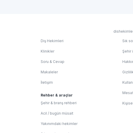
dishekimler
Diş Hekimleri
Sık so
Klinikler
Şehir 
Soru & Cevap
Hakkı
Makaleler
Gizlili
İletişim
Kullan
Mesaf
Rehber & araçlar
Şehir & branş rehberi
Kişise
Acil / bugün müsait
Yakınımdaki hekimler