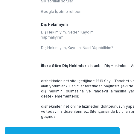
Sık sorulan sorular
Google İşletme rehberi
Diş Hekimiyim
Diş Hekimiyim, Neden Kaydımı
Yapmalıyım?
Diş Hekimiyim, Kaydımı Nasıl Yapabilirim?
İllere Göre Diş Hekimleri:
İstanbul Diş Hekimleri
-
A
dishekimleri.net site içeriğinde 1219 Sayılı Tababet v
alan yorumlar kullanıcılar tarafından bağımsız şekilde
diş hekimini bulmasına ve randevu almasına yard
desteklememektedir.
dishekimleri.net online hizmetleri doktorunuzun yapac
ve tedaviniz düzenlenmez. Site içerisinde bulunan bi
geçmez.