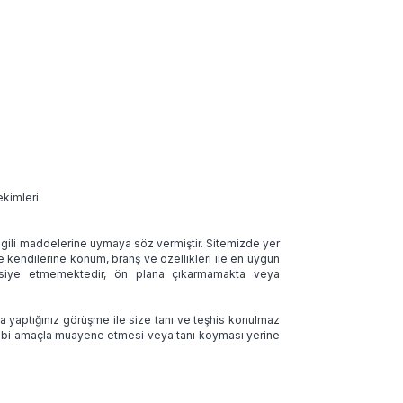
ekimleri
 ilgili maddelerine uymaya söz vermiştir. Sitemizde yer
ve kendilerine konum, branş ve özellikleri ile en uygun
tavsiye etmemektedir, ön plana çıkarmamakta veya
la yaptığınız görüşme ile size tanı ve teşhis konulmaz
 tıbbi amaçla muayene etmesi veya tanı koyması yerine