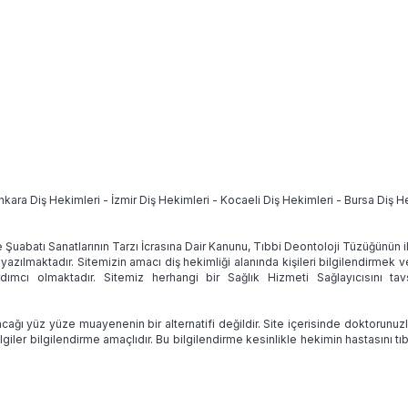
nkara Diş Hekimleri
-
İzmir Diş Hekimleri
-
Kocaeli Diş Hekimleri
-
Bursa Diş H
e Şuabatı Sanatlarının Tarzı İcrasına Dair Kanunu, Tıbbi Deontoloji Tüzüğünün
 yazılmaktadır. Sitemizin amacı diş hekimliği alanında kişileri bilgilendirmek 
ımcı olmaktadır. Sitemiz herhangi bir Sağlık Hizmeti Sağlayıcısını 
ağı yüz yüze muayenenin bir alternatifi değildir. Site içerisinde doktorunuz
lgiler bilgilendirme amaçlıdır. Bu bilgilendirme kesinlikle hekimin hastasını