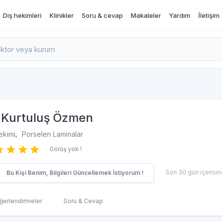
Diş hekimleri
Klinikler
Soru & cevap
Makaleler
Yardım
İletişim
rı İncele ve Randevu Al
Kurtuluş Özmen
ekimi
Porselen Laminalar
,
Görüş yok !
Son 30 gün içerisind
Bu Kişi Benim, Bilgileri Güncellemek İstiyorum !
ğerlendirmeler
Soru & Cevap