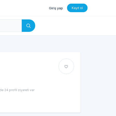
Giriş yap
Kayıt ol
e 24 profil ziyareti var