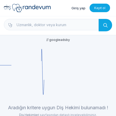
Giriş yap
Kayıt ol
dishekimleri.net - Diş Hekimi Bul, Yorumları İncele 
// googleadsby
Aradığın kritere uygun Diş Hekimi bulunamadı !
Diş Hekimleri
sayfasından detaylı inceleyebilirsiniz.