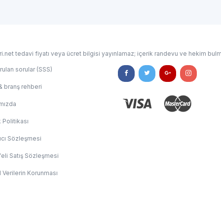
i.net tedavi fiyatı veya ücret bilgisi yayınlamaz; içerik randevu ve hekim bulm
rulan sorular (SSS)
& branş rehberi
mızda
k Politikası
ıcı Sözleşmesi
eli Satış Sözleşmesi
l Verilerin Korunması