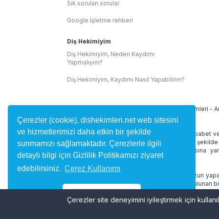
Sık sorulan sorular
Google İşletme rehberi
Diş Hekimiyim
Diş Hekimiyim, Neden Kaydımı
Yapmalıyım?
Diş Hekimiyim, Kaydımı Nasıl Yapabilirim?
İllere Göre Diş Hekimleri:
İstanbul Diş Hekimleri
-
A
Çerezler (cookie), dishekimleri.net web sitesini
ve hizmetlerimizi daha etkin bir şekilde
dishekimleri.net site içeriğinde 1219 Sayılı Tababet v
alan yorumlar kullanıcılar tarafından bağımsız şekilde
sunmamızı sağlamaktadır. Çerezlerle ilgili
diş hekimini bulmasına ve randevu almasına yard
detaylı bilgi için Gizlilik Politikamızı ziyaret
desteklememektedir.
edebilirsiniz.
Çerez Kullanımı
dishekimleri.net online hizmetleri doktorunuzun yapac
ve tedaviniz düzenlenmez. Site içerisinde bulunan bi
geçmez.
Tamam
Çerezler site deneyimini iyileştirmek için kullanıl