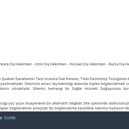
nkara Diş Hekimleri
-
İzmir Diş Hekimleri
-
Kocaeli Diş Hekimleri
-
Bursa Diş H
e Şuabatı Sanatlarının Tarzı İcrasına Dair Kanunu, Tıbbi Deontoloji Tüzüğünün
 yazılmaktadır. Sitemizin amacı diş hekimliği alanında kişileri bilgilendirmek 
ımcı olmaktadır. Sitemiz herhangi bir Sağlık Hizmeti Sağlayıcısını 
ağı yüz yüze muayenenin bir alternatifi değildir. Site içerisinde doktorunuz
lgiler bilgilendirme amaçlıdır. Bu bilgilendirme kesinlikle hekimin hastasını
ır.
Gizlilik