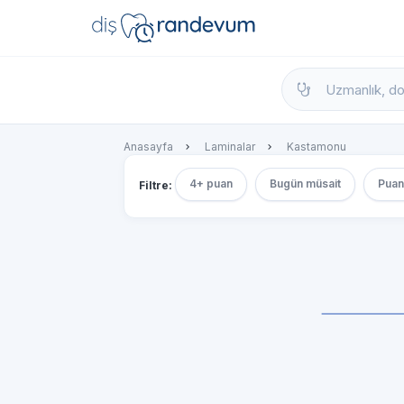
dishekimleri.net - Diş Hekimi Bul, Yorumla
Anasayfa
Laminalar
Kastamonu
4+ puan
Bugün müsait
Puan
Filtre: