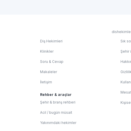
dishekimler
Diş Hekimleri
Sık so
Klinikler
Şehir 
Soru & Cevap
Hakkı
Makaleler
Gizlili
İletişim
Kullan
Mesaf
Rehber & araçlar
Şehir & branş rehberi
Kişise
Acil / bugün müsait
Yakınımdaki hekimler