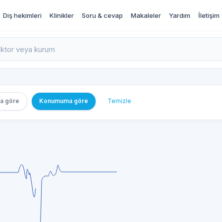
Diş hekimleri
Klinikler
Soru & cevap
Makaleler
Yardım
İletişim
rı İncele ve Randevu Al
a göre
Konumuma göre
Temizle