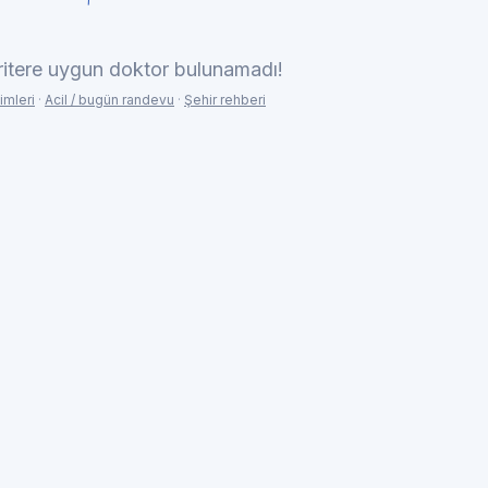
ritere uygun doktor bulunamadı!
imleri
·
Acil / bugün randevu
·
Şehir rehberi