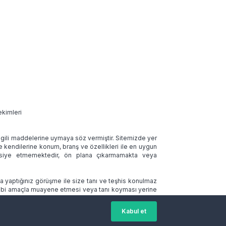
ekimleri
 ilgili maddelerine uymaya söz vermiştir. Sitemizde yer
ve kendilerine konum, branş ve özellikleri ile en uygun
tavsiye etmemektedir, ön plana çıkarmamakta veya
la yaptığınız görüşme ile size tanı ve teşhis konulmaz
 tıbbi amaçla muayene etmesi veya tanı koyması yerine
Kabul et