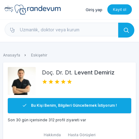
Giriş yap
Kayıt ol
dishekimleri.net - Diş Hekimi Bul, Yorumları İncele 
Anasayfa
Eskişehir
Doç. Dr. Dt.
Levent Demiriz
Bu Kişi Benim, Bilgileri Güncellemek İstiyorum !
Son 30 gün içerisinde 312 profil ziyareti var
Hakkında
Hasta Görüşleri