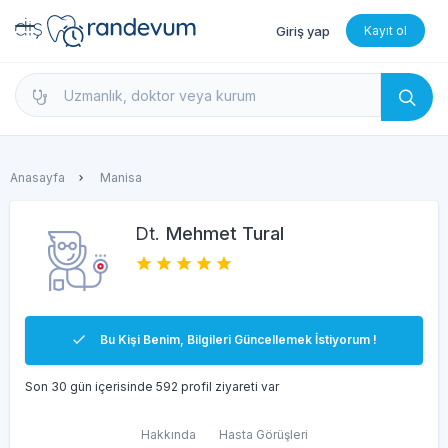
Giriş yap
Kayıt ol
dishekimleri.net - Diş Hekimi Bul, Yorumları İncele 
Anasayfa
Manisa
Dt.
Mehmet Tural
Bu Kişi Benim, Bilgileri Güncellemek İstiyorum !
Son 30 gün içerisinde 592 profil ziyareti var
Hakkında
Hasta Görüşleri