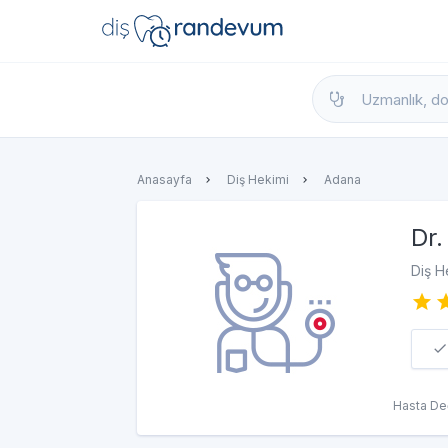
dishekimleri.net - Diş Hekimi Bul, Yorumla
Anasayfa
Diş Hekimi
Adana
Dr.
Diş H
Hasta De