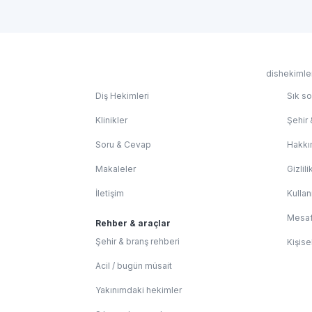
dishekimler
Diş Hekimleri
Sık so
Klinikler
Şehir 
Soru & Cevap
Hakkı
Makaleler
Gizlili
İletişim
Kullan
Mesaf
Rehber & araçlar
Şehir & branş rehberi
Kişise
Acil / bugün müsait
Yakınımdaki hekimler