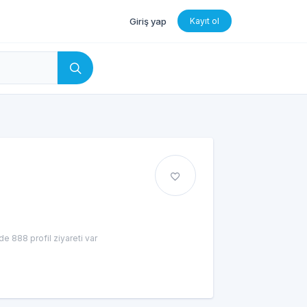
Giriş yap
Kayıt ol
e 888 profil ziyareti var