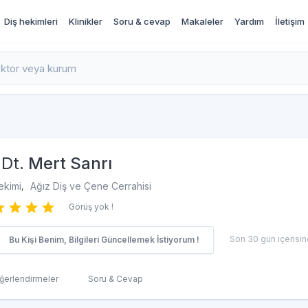
Diş hekimleri
Klinikler
Soru & cevap
Makaleler
Yardım
İletişim
rı İncele ve Randevu Al
 Dt.
Mert Sanrı
ekimi
Ağız Diş ve Çene Cerrahisi
,
Görüş yok !
Son 30 gün içerisind
Bu Kişi Benim, Bilgileri Güncellemek İstiyorum !
ğerlendirmeler
Soru & Cevap