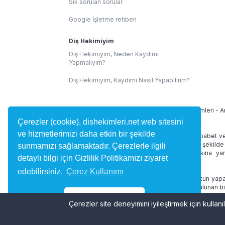
Sık sorulan sorular
Google İşletme rehberi
Diş Hekimiyim
Diş Hekimiyim, Neden Kaydımı
Yapmalıyım?
Diş Hekimiyim, Kaydımı Nasıl Yapabilirim?
İllere Göre Diş Hekimleri:
İstanbul Diş Hekimleri
-
A
Çerezler (cookie), dishekimleri.net web sitesini
ve hizmetlerimizi daha etkin bir şekilde
dishekimleri.net site içeriğinde 1219 Sayılı Tababet v
alan yorumlar kullanıcılar tarafından bağımsız şekilde
sunmamızı sağlamaktadır. Çerezlerle ilgili
diş hekimini bulmasına ve randevu almasına yard
detaylı bilgi için Gizlilik Politikamızı ziyaret
desteklememektedir.
edebilirsiniz.
Çerez Kullanımı
dishekimleri.net online hizmetleri doktorunuzun yapac
ve tedaviniz düzenlenmez. Site içerisinde bulunan bi
geçmez.
Tamam
Çerezler site deneyimini iyileştirmek için kullanıl