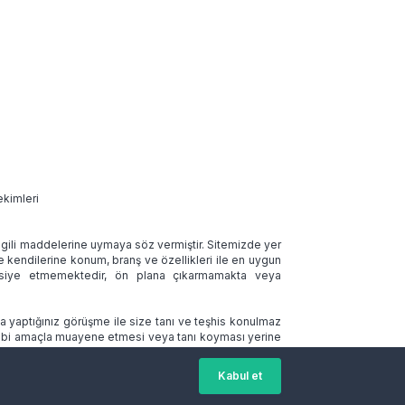
ekimleri
 ilgili maddelerine uymaya söz vermiştir. Sitemizde yer
ve kendilerine konum, branş ve özellikleri ile en uygun
tavsiye etmemektedir, ön plana çıkarmamakta veya
la yaptığınız görüşme ile size tanı ve teşhis konulmaz
 tıbbi amaçla muayene etmesi veya tanı koyması yerine
Kabul et