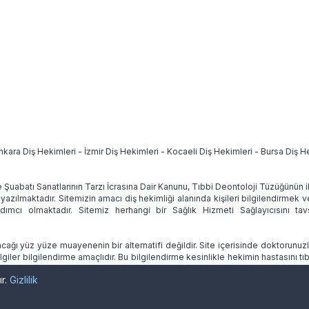
nkara Diş Hekimleri
-
İzmir Diş Hekimleri
-
Kocaeli Diş Hekimleri
-
Bursa Diş H
e Şuabatı Sanatlarının Tarzı İcrasına Dair Kanunu, Tıbbi Deontoloji Tüzüğünün
 yazılmaktadır. Sitemizin amacı diş hekimliği alanında kişileri bilgilendirmek 
ımcı olmaktadır. Sitemiz herhangi bir Sağlık Hizmeti Sağlayıcısını 
ağı yüz yüze muayenenin bir alternatifi değildir. Site içerisinde doktorunuz
lgiler bilgilendirme amaçlıdır. Bu bilgilendirme kesinlikle hekimin hastasını
ır.
Gizlilik