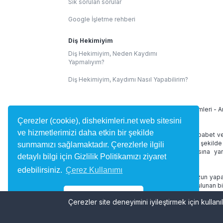
Sık sorulan sorular
Google İşletme rehberi
Diş Hekimiyim
Diş Hekimiyim, Neden Kaydımı
Yapmalıyım?
Diş Hekimiyim, Kaydımı Nasıl Yapabilirim?
İllere Göre Diş Hekimleri:
İstanbul Diş Hekimleri
-
A
Çerezler (cookie), dishekimleri.net web sitesini
ve hizmetlerimizi daha etkin bir şekilde
dishekimleri.net site içeriğinde 1219 Sayılı Tababet v
alan yorumlar kullanıcılar tarafından bağımsız şekilde
sunmamızı sağlamaktadır. Çerezlerle ilgili
diş hekimini bulmasına ve randevu almasına yard
detaylı bilgi için Gizlilik Politikamızı ziyaret
desteklememektedir.
edebilirsiniz.
Çerez Kullanımı
dishekimleri.net online hizmetleri doktorunuzun yapac
ve tedaviniz düzenlenmez. Site içerisinde bulunan bi
geçmez.
Tamam
Çerezler site deneyimini iyileştirmek için kullanıl