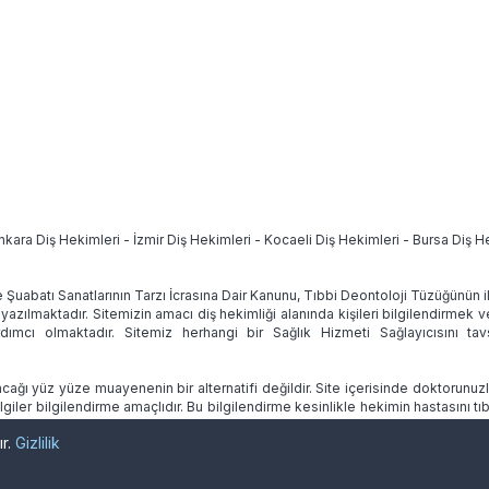
nkara Diş Hekimleri
-
İzmir Diş Hekimleri
-
Kocaeli Diş Hekimleri
-
Bursa Diş H
e Şuabatı Sanatlarının Tarzı İcrasına Dair Kanunu, Tıbbi Deontoloji Tüzüğünün
 yazılmaktadır. Sitemizin amacı diş hekimliği alanında kişileri bilgilendirmek 
ımcı olmaktadır. Sitemiz herhangi bir Sağlık Hizmeti Sağlayıcısını 
ağı yüz yüze muayenenin bir alternatifi değildir. Site içerisinde doktorunuz
lgiler bilgilendirme amaçlıdır. Bu bilgilendirme kesinlikle hekimin hastasını
ır.
Gizlilik