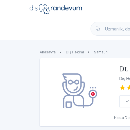
dishekimleri.net - Diş Hekimi Bul, Yorumla
Anasayfa
Diş Hekimi
Samsun
Dt.
Diş H
Hasta De