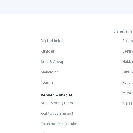
dishekimler
Diş Hekimleri
Sık so
Klinikler
Şehir 
Soru & Cevap
Hakkı
Makaleler
Gizlili
İletişim
Kullan
Mesaf
Rehber & araçlar
Şehir & branş rehberi
Kişise
Acil / bugün müsait
Yakınımdaki hekimler