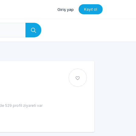
Giriş yap
Kayıt ol
e 529 profil ziyareti var