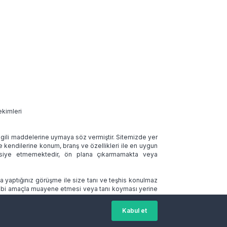
ekimleri
 ilgili maddelerine uymaya söz vermiştir. Sitemizde yer
ve kendilerine konum, branş ve özellikleri ile en uygun
tavsiye etmemektedir, ön plana çıkarmamakta veya
la yaptığınız görüşme ile size tanı ve teşhis konulmaz
 tıbbi amaçla muayene etmesi veya tanı koyması yerine
Kabul et