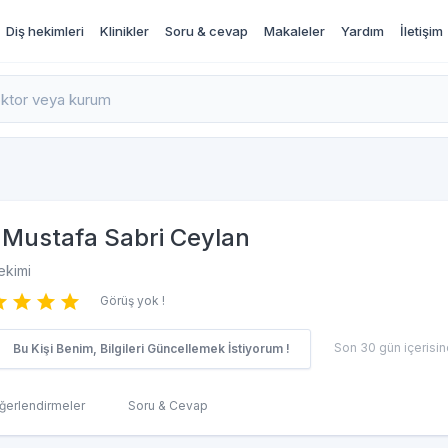
Diş hekimleri
Klinikler
Soru & cevap
Makaleler
Yardım
İletişim
rı İncele ve Randevu Al
Mustafa Sabri Ceylan
ekimi
Görüş yok !
Son 30 gün içerisind
Bu Kişi Benim, Bilgileri Güncellemek İstiyorum !
ğerlendirmeler
Soru & Cevap