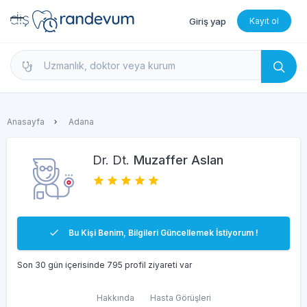
Giriş yap
Kayıt ol
dishekimleri.net - Diş Hekimi Bul, Yorumları İncele 
Anasayfa
Adana
Dr. Dt.
Muzaffer Aslan
Bu Kişi Benim, Bilgileri Güncellemek İstiyorum !
Son 30 gün içerisinde 795 profil ziyareti var
Hakkında
Hasta Görüşleri